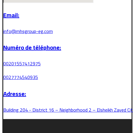
Email:
info@mhsgroup-eg.com
Numéro de téléphone:
00201557412975
0027774540935
Adresse:
Building 204 - District 16 – Neighborhood 2 – Elsheikh Zayed Cit