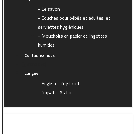
Le savon
Couches pour bébés et adultes, et
serviettes hygiéniques
Mouchoirs en papier et lingettes
humides
Contactez nous
[gtranslate]
Langue
English – الانجليزية
العربية – Arabic