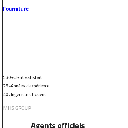
Fourniture
et installation de machines d'emballage 
Apprendre
Nos statistiques
530
+
Client satisfait
25
+
Années d'expérience
40
+
Ingénieur et ouvrier
MHS GROUP
Agents officiels