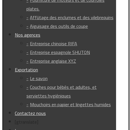
Fourniture de moteurs et de courroies
plates.
Affûtage des enclumes et des vilebrequins
Aiguisage des outils de coupe
Nos agences
Entreprise chinoise RIFA
Entreprise espagnole SHUTON
Entreprise anglaise XYZ
Exportation
Le savon
Couches pour bébés et adultes, et
serviettes hygiéniques
Mouchoirs en papier et lingettes humides
Contactez nous
[gtranslate]