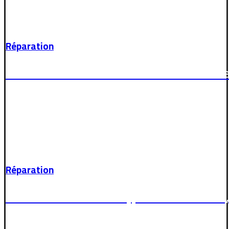
Réparation
et maintenance des servomoteurs et des
Réparation
et entretien de tous types de machine