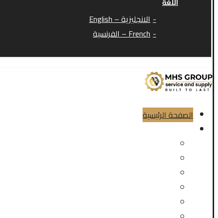
اللغة
الانجليزية – English
French – الفرنسية
الصفحة الرئيسية
خدماتنا
توريد وتركيب ماكينات التعبئة والتغليف والشرنك وخطوط 
اصلاح وصيانة مواتير السيرفو والانكودر والدريفات
اصلاح وصيانة الماكينات التقليدية والـCNC والمضخات والأنظمة الهيدروليكية
تصنيع درافيل خطوط الانتاج
توريد سيور نقل الحركة والسيور المسطحه
تجليخ اسطواني و سطحي للدرافيل والكرانكات