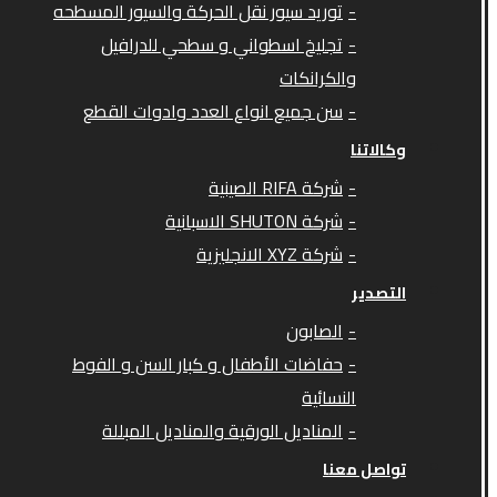
توريد سيور نقل الحركة والسيور المسطحه
تجليخ اسطواني و سطحي للدرافيل
والكرانكات
سن جميع انواع العدد وادوات القطع
وكالاتنا
شركة RIFA الصينية
شركة SHUTON الاسبانية
شركة XYZ الانجليزية
التصدير
الصابون
حفاضات الأطفال و كبار السن و الفوط
النسائية
المناديل الورقية والمناديل المبللة
تواصل معنا